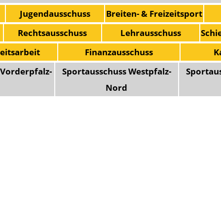
Jugendausschuss
Breiten- & Freizeitsport
Rechtsausschuss
Lehrausschuss
Schi
eitsarbeit
Finanzausschuss
K
Vorderpfalz-
Sportausschuss Westpfalz-
Sportau
d
Nord