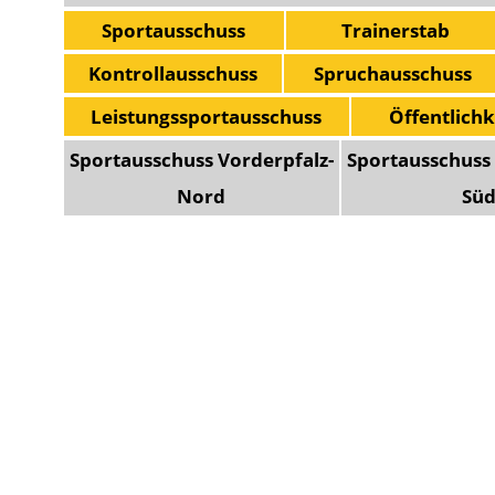
Sportausschuss
Trainerstab
Kontrollausschuss
Spruchausschuss
Leistungssportausschuss
Öffentlichk
Sportausschuss Vorderpfalz-
Sportausschuss 
Nord
Sü