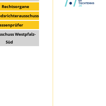
Rechtsorgane
edsrichterausschuss
assenprüfer
sschuss Westpfalz-
Süd