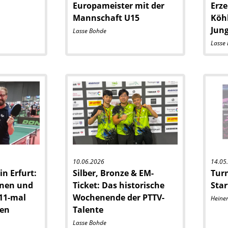
Europameister mit der
Erze
Mannschaft U15
Köhl
Jung
Lasse Bohde
Lasse
10.06.2026
14.05
n Erfurt:
Silber, Bronze & EM-
Turn
nnen und
Ticket: Das historische
Star
11-mal
Wochenende der PTTV-
Heine
den
Talente
Lasse Bohde